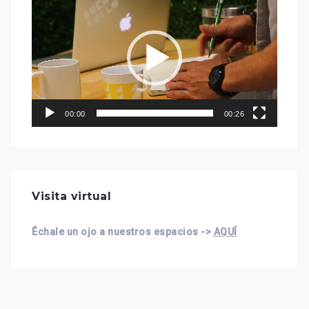
de
vídeo
00:00
00:26
Visita virtual
Échale un ojo a nuestros espacios ->
AQUÍ