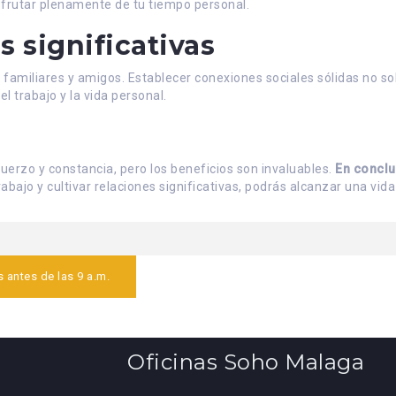
isfrutar plenamente de tu tiempo personal.
s significativas
 familiares y amigos. Establecer conexiones sociales sólidas no so
l trabajo y la vida personal.
uerzo y constancia, pero los beneficios son invaluables.
En conclu
abajo y cultivar relaciones significativas, podrás alcanzar una vida
 antes de las 9 a.m.
Oficinas Soho Malaga