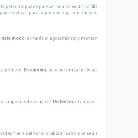
da personal puede parecer una tarea difícil.
Sin embargo
, es
as efectivas para lograr ese equilibrio tan deseado.
 este modo
, evitarás el agotamiento y mantendrás una
las primero.
En cambio
, deja para más tarde aquellas menos
r o simplemente relajarte.
De hecho
, el autocuidado es
amadas fuera del horario laboral, salvo que sea estrictamente