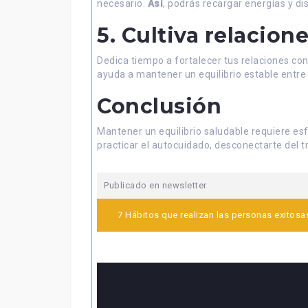
necesario.
Así
, podrás recargar energías y d
5. Cultiva relacione
Dedica tiempo a fortalecer tus relaciones con
ayuda a mantener un equilibrio estable entre e
Conclusión
Mantener un equilibrio saludable requiere esf
practicar el autocuidado, desconectarte del tr
Publicado en
newsletter
Navegación
7 Hábitos que realizan las personas exitosas
de
entradas