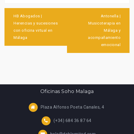
Navegación
de
HB Abogados |
Antonella |
entradas
Herencias y sucesiones
Musicoterapia en
con oficina virtual en
Málaga y
Málaga
acompañamiento
emocional
Oficinas Soho Malaga
Plaza Alfonso Poeta Canales, 4
(+34) 684 36 87 64
hola@doblemitad.com