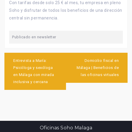
Con tarifas desde solo 25 € al mes, tu empresa en pleno
Soho y disfrutar de todos los beneficios de una dirección
central sin permanencia.
Publicado en
newsletter
Navegación
de
Entrevista a María:
Domicilio fiscal en
entradas
Psicóloga y sexóloga
Málaga | Beneficios de
en Málaga con mirada
las oficinas virtuales
inclusiva y cercana
Oficinas Soho Malaga