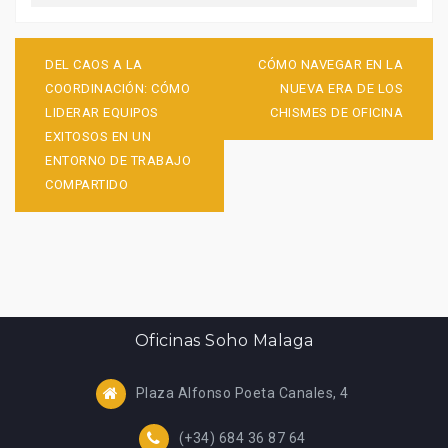
Navegación
de
DEL CAOS A LA
CÓMO NAVEGAR EN LA
entradas
COORDINACIÓN: CÓMO
NUEVA ERA DE LOS
LIDERAR EQUIPOS
CHISMES DE OFICINA
EXITOSOS EN UN
ENTORNO DE TRABAJO
COMPARTIDO
Oficinas Soho Malaga
Plaza Alfonso Poeta Canales, 4
(+34) 684 36 87 64