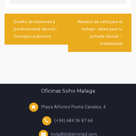
Navegación
de
Diseño de interiores y
Recetas de café para el
entradas
productividad laboral |
trabajo: ideas para tu
Consejos prácticos
jornada laboral –
Doblemitad
Oficinas Soho Malaga
Plaza Alfonso Poeta Canales, 4
(+34) 684 36 87 64
hola@doblemitad.com